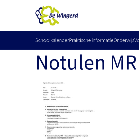
Schoolkalender
Praktische informatie
Onderwijs
V
Notulen MR