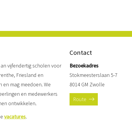
Contact
an vijfendertig scholen voor
Bezoekadres
Drenthe, Friesland en
Stokmeesterslaan 5-7
ien en mag meedoen. We
8014 GM Zwolle
 leerlingen en medewerkers
Route
nen ontwikkelen.
de
vacatures
.